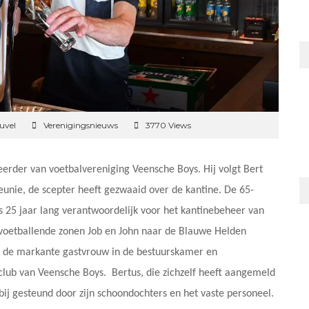
uvel
Verenigingsnieuws
3770 Views
eerder van voetbalvereniging Veensche Boys. Hij volgt Bert
eunie, de scepter heeft gezwaaid over de kantine. De 65-
s 25 jaar lang verantwoordelijk voor het kantinebeheer van
 voetballende zonen Job en John naar de Blauwe Helden
s de markante gastvrouw in de bestuurskamer en
sclub van Veensche Boys. Bertus, die zichzelf heeft aangemeld
bij gesteund door zijn schoondochters en het vaste personeel.