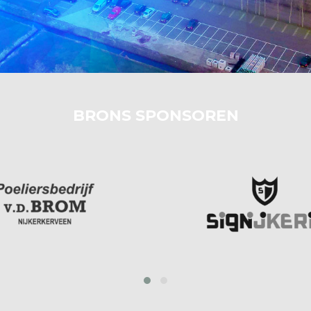
BRONS SPONSOREN
prev
next