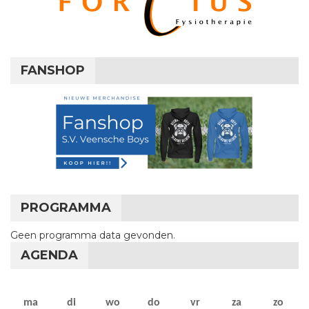
FANSHOP
PROGRAMMA
Geen programma data gevonden.
AGENDA
maandag
dinsdag
woensdag
donderdag
vrijdag
zaterdag
zon
ma
di
wo
do
vr
za
zo