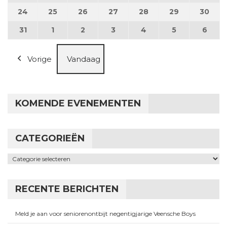
24
24 augustus 2026
25
25 augustus 2026
26
26 augustus 2026
27
27 augustus 2026
28
28 augustus 2026
29
29 augustus
30
30 a
31
31 augustus 2026
1
1 september 2026
2
2 september 2026
3
3 september 2026
4
4 september 2026
5
5 september
6
6 se
Vorige
Vandaag
KOMENDE EVENEMENTEN
CATEGORIEËN
Categorieën
RECENTE BERICHTEN
Meld je aan voor seniorenontbijt negentigjarige Veensche Boys