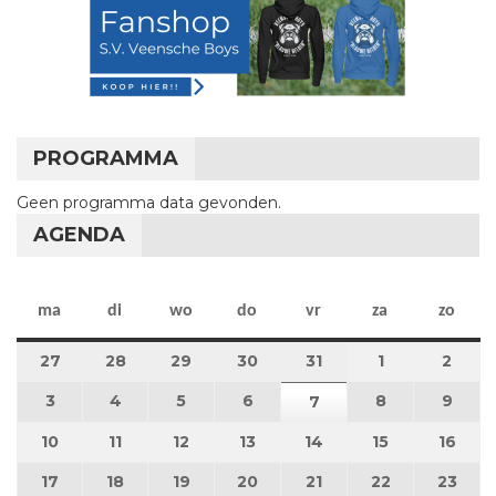
PROGRAMMA
Geen programma data gevonden.
AGENDA
maandag
dinsdag
woensdag
donderdag
vrijdag
zaterdag
zon
ma
di
wo
do
vr
za
zo
27
27 juli 2026
28
28 juli 2026
29
29 juli 2026
30
30 juli 2026
31
31 juli 2026
1
1 augustus 2
2
2 au
3
3 augustus 2026
4
4 augustus 2026
5
5 augustus 2026
6
6 augustus 2026
8
8 augustus 
9
9 au
7
7 augustus 2026
10
10 augustus 2026
11
11 augustus 2026
12
12 augustus 2026
13
13 augustus 2026
14
14 augustus 2026
15
15 augustus
16
16 a
17
17 augustus 2026
18
18 augustus 2026
19
19 augustus 2026
20
20 augustus 2026
21
21 augustus 2026
22
22 augustus
23
23 a