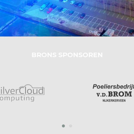
BRONS SPONSOREN
prev
next