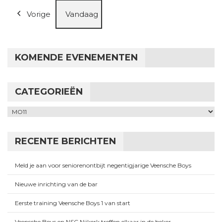
Vorige
Vandaag
KOMENDE EVENEMENTEN
CATEGORIEËN
Categorieën
RECENTE BERICHTEN
Meld je aan voor seniorenontbijt negentigjarige Veensche Boys
Nieuwe inrichting van de bar
Eerste training Veensche Boys 1 van start
Veensche Boys en NSC Nijkerk treffen elkaar in de beker