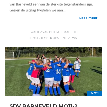
van Barneveld één van de sterkste tegenstanders zijn.
Gezien de uitslag twijfelen we aan…
Lees meer
WALTER VAN BLOEMENDAAL
0
19 SEPTEMBER 2025
921 VIEWS
MO11
SDV BARNEVELD MO11-2