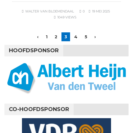
WALTER VAN BLOEMENDAAL
0
19 MEI 2025
1049 VIEWS
‹
1
2
3
4
5
›
HOOFDSPONSOR
CO-HOOFDSPONSOR