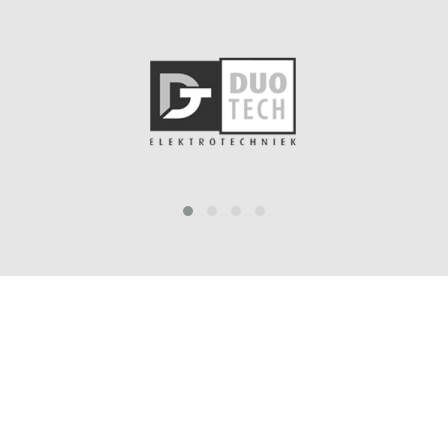
prev
next