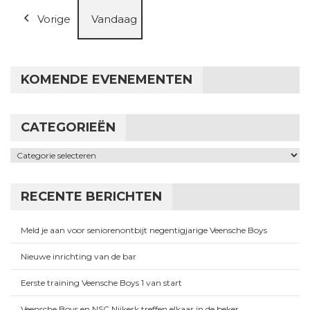
Vorige
Vandaag
KOMENDE EVENEMENTEN
CATEGORIEËN
Categorieën
RECENTE BERICHTEN
Meld je aan voor seniorenontbijt negentigjarige Veensche Boys
Nieuwe inrichting van de bar
Eerste training Veensche Boys 1 van start
Veensche Boys en NSC Nijkerk treffen elkaar in de beker