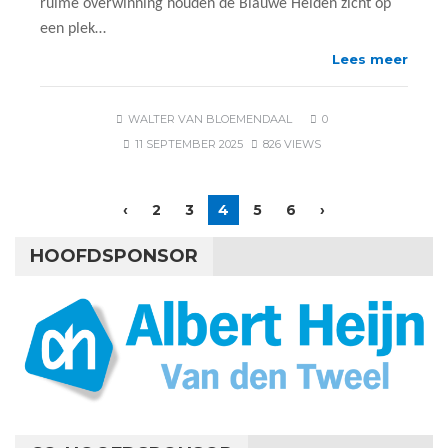
ruime overwinning houden de Blauwe Helden zicht op
een plek…
Lees meer
WALTER VAN BLOEMENDAAL
0
11 SEPTEMBER 2025
826 VIEWS
‹
2
3
4
5
6
›
HOOFDSPONSOR