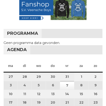
PROGRAMMA
Geen programma data gevonden.
AGENDA
maandag
dinsdag
woensdag
donderdag
vrijdag
zaterdag
zon
ma
di
wo
do
vr
za
zo
27
27 juli 2026
28
28 juli 2026
29
29 juli 2026
30
30 juli 2026
31
31 juli 2026
1
1 augustus 2
2
2 au
3
3 augustus 2026
4
4 augustus 2026
5
5 augustus 2026
6
6 augustus 2026
8
8 augustus 
9
9 au
7
7 augustus 2026
10
10 augustus 2026
11
11 augustus 2026
12
12 augustus 2026
13
13 augustus 2026
14
14 augustus 2026
15
15 augustus
16
16 a
17
17 augustus 2026
18
18 augustus 2026
19
19 augustus 2026
20
20 augustus 2026
21
21 augustus 2026
22
22 augustus
23
23 a