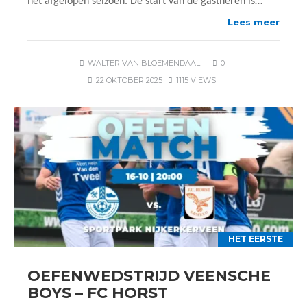
het afgelopen seizoen. De start van de gastheren is…
Lees meer
WALTER VAN BLOEMENDAAL
0
22 OKTOBER 2025
1115 VIEWS
HET EERSTE
OEFENWEDSTRIJD VEENSCHE
BOYS – FC HORST