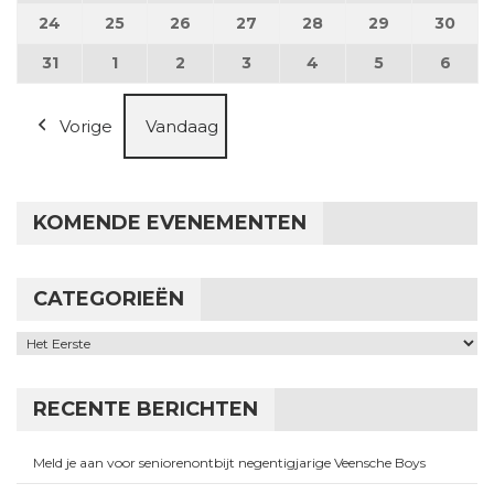
24
24 augustus 2026
25
25 augustus 2026
26
26 augustus 2026
27
27 augustus 2026
28
28 augustus 2026
29
29 augustus
30
30 a
31
31 augustus 2026
1
1 september 2026
2
2 september 2026
3
3 september 2026
4
4 september 2026
5
5 september
6
6 se
Vorige
Vandaag
KOMENDE EVENEMENTEN
CATEGORIEËN
Categorieën
RECENTE BERICHTEN
Meld je aan voor seniorenontbijt negentigjarige Veensche Boys