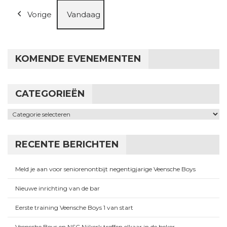
Vorige
Vandaag
KOMENDE EVENEMENTEN
CATEGORIEËN
Categorieën
RECENTE BERICHTEN
Meld je aan voor seniorenontbijt negentigjarige Veensche Boys
Nieuwe inrichting van de bar
Eerste training Veensche Boys 1 van start
Veensche Boys en NSC Nijkerk treffen elkaar in de beker