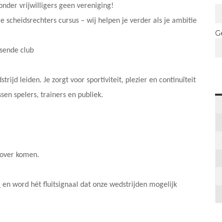
onder vrijwilligers geen vereniging!
e scheidsrechters cursus – wij helpen je verder als je ambitie
G
isende club
ijd leiden. Je zorgt voor sportiviteit, plezier en continuïteit
sen spelers, trainers en publiek.
zover komen.
l
en word hét fluitsignaal dat onze wedstrijden mogelijk