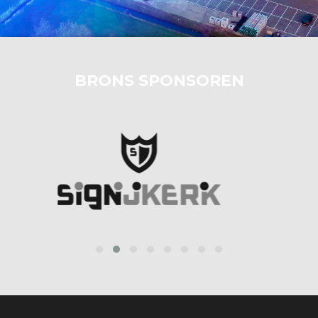
BRONS SPONSOREN
prev
next