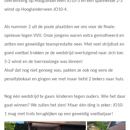
overwinning op Hooglanderveen JO10-3 en een spannende 2-3
winst op Hooglanderveen JO10-4.
Als nummer 2 uit de poule plaatsten we ons voor de finale:
opnieuw tegen VVIJ. Onze jongens waren extra gemotiveerd en
zetten een geweldige teamprestatie neer. Met veel strijdlust en
goed voetbal trokken ze de wedstrijd overtuigend naar zich toe:
5-2 winst en de toernooizege was binnen!
Alsof dat nog niet genoeg was, pakten ze ook nog eens de
penaltybokaal en gingen we met maar liefst 2 bekers naar huis.
Nog één wedstrijd te gaan: kinderen tegen ouders. Wie het daar
gaat winnen? We zullen het zien! Maar één ding is zeker: JO10-
1 mag met trots terugkijken op een geweldig voetbaljaar!