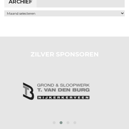
ARCHIEF
Archief
ZILVER SPONSOREN
prev
next