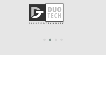
prev
next