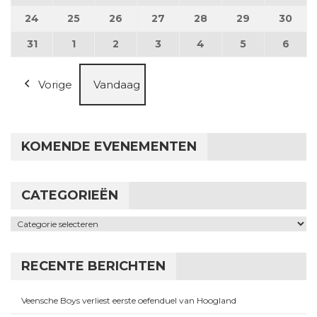
24
24 augustus 2026
25
25 augustus 2026
26
26 augustus 2026
27
27 augustus 2026
28
28 augustus 2026
29
29 augustus
30
30 a
31
31 augustus 2026
1
1 september 2026
2
2 september 2026
3
3 september 2026
4
4 september 2026
5
5 september
6
6 se
Vorige
Vandaag
KOMENDE EVENEMENTEN
CATEGORIEËN
Categorieën
RECENTE BERICHTEN
Veensche Boys verliest eerste oefenduel van Hoogland