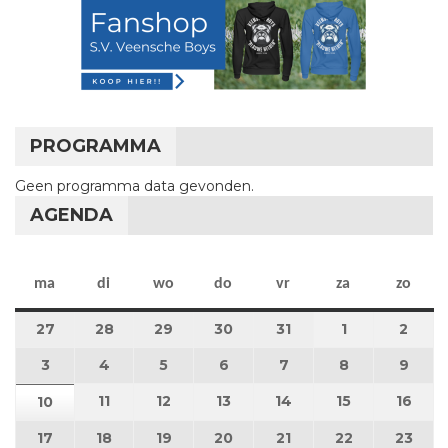
PROGRAMMA
Geen programma data gevonden.
AGENDA
maandag
dinsdag
woensdag
donderdag
vrijdag
zaterdag
zon
ma
di
wo
do
vr
za
zo
27
27 juli 2026
28
28 juli 2026
29
29 juli 2026
30
30 juli 2026
31
31 juli 2026
1
1 augustus 2
2
2 au
3
3 augustus 2026
4
4 augustus 2026
5
5 augustus 2026
6
6 augustus 2026
7
7 augustus 2026
8
8 augustus 
9
9 au
11
11 augustus 2026
12
12 augustus 2026
13
13 augustus 2026
14
14 augustus 2026
15
15 augustus
16
16 a
10
10 augustus 2026
17
17 augustus 2026
18
18 augustus 2026
19
19 augustus 2026
20
20 augustus 2026
21
21 augustus 2026
22
22 augustus
23
23 a