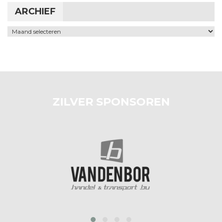
ARCHIEF
Archief
ZILVER SPONSOREN
‹
›