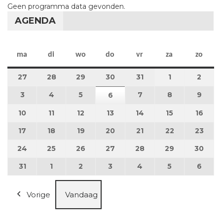
Geen programma data gevonden.
AGENDA
maandag
dinsdag
woensdag
donderdag
vrijdag
zaterdag
zon
ma
di
wo
do
vr
za
zo
27
27 juli 2026
28
28 juli 2026
29
29 juli 2026
30
30 juli 2026
31
31 juli 2026
1
1 augustus 2
2
2 au
3
3 augustus 2026
4
4 augustus 2026
5
5 augustus 2026
7
7 augustus 2026
8
8 augustus 
9
9 au
6
6 augustus 2026
10
10 augustus 2026
11
11 augustus 2026
12
12 augustus 2026
13
13 augustus 2026
14
14 augustus 2026
15
15 augustus
16
16 a
17
17 augustus 2026
18
18 augustus 2026
19
19 augustus 2026
20
20 augustus 2026
21
21 augustus 2026
22
22 augustus
23
23 a
24
24 augustus 2026
25
25 augustus 2026
26
26 augustus 2026
27
27 augustus 2026
28
28 augustus 2026
29
29 augustus
30
30 a
31
31 augustus 2026
1
1 september 2026
2
2 september 2026
3
3 september 2026
4
4 september 2026
5
5 september
6
6 se
Vorige
Vandaag