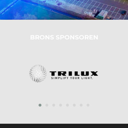
BRONS SPONSOREN
‹
›