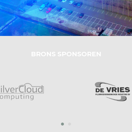
BRONS SPONSOREN
prev
next