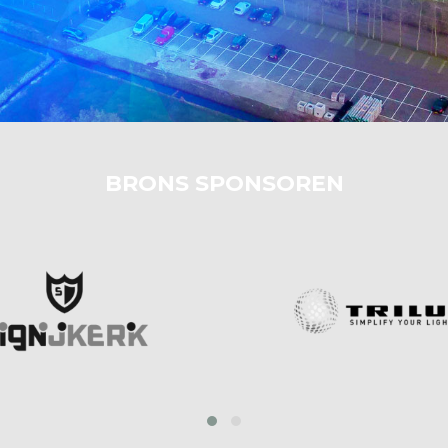
BRONS SPONSOREN
prev
next