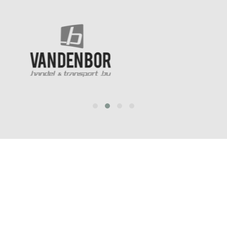
prev
next