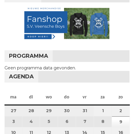
PROGRAMMA
Geen programma data gevonden.
AGENDA
maandag
dinsdag
woensdag
donderdag
vrijdag
zaterdag
zon
ma
di
wo
do
vr
za
zo
27
27 juli 2026
28
28 juli 2026
29
29 juli 2026
30
30 juli 2026
31
31 juli 2026
1
1 augustus 2
2
2 au
3
3 augustus 2026
4
4 augustus 2026
5
5 augustus 2026
6
6 augustus 2026
7
7 augustus 2026
8
8 augustus 
9
9 au
10
10 augustus 2026
11
11 augustus 2026
12
12 augustus 2026
13
13 augustus 2026
14
14 augustus 2026
15
15 augustus
16
16 a