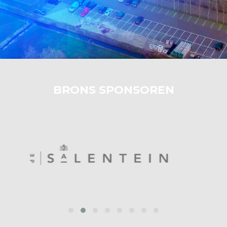
BRONS SPONSOREN
prev
next