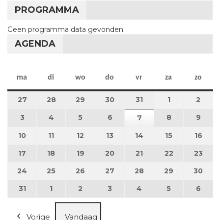
PROGRAMMA
Geen programma data gevonden.
AGENDA
maandag
dinsdag
woensdag
donderdag
vrijdag
zaterdag
zon
ma
di
wo
do
vr
za
zo
27
27 juli 2026
28
28 juli 2026
29
29 juli 2026
30
30 juli 2026
31
31 juli 2026
1
1 augustus 2
2
2 au
3
3 augustus 2026
4
4 augustus 2026
5
5 augustus 2026
6
6 augustus 2026
8
8 augustus 
9
9 au
7
7 augustus 2026
10
10 augustus 2026
11
11 augustus 2026
12
12 augustus 2026
13
13 augustus 2026
14
14 augustus 2026
15
15 augustus
16
16 a
17
17 augustus 2026
18
18 augustus 2026
19
19 augustus 2026
20
20 augustus 2026
21
21 augustus 2026
22
22 augustus
23
23 a
24
24 augustus 2026
25
25 augustus 2026
26
26 augustus 2026
27
27 augustus 2026
28
28 augustus 2026
29
29 augustus
30
30 a
31
31 augustus 2026
1
1 september 2026
2
2 september 2026
3
3 september 2026
4
4 september 2026
5
5 september
6
6 se
Vorige
Vandaag