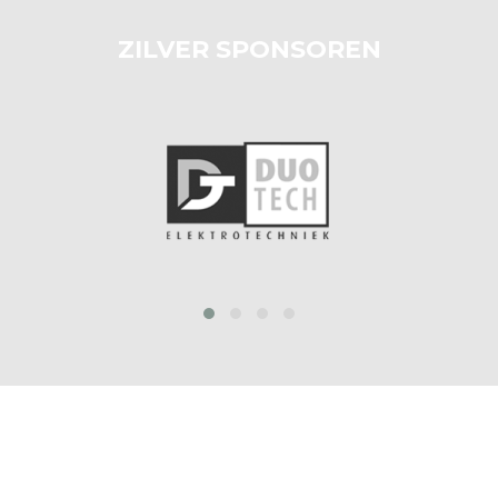
ZILVER SPONSOREN
‹
›