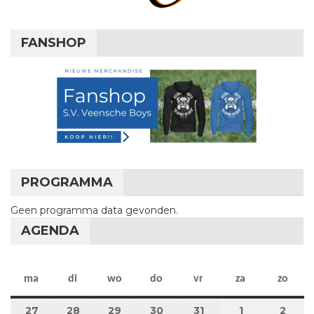
FANSHOP
PROGRAMMA
Geen programma data gevonden.
AGENDA
maandag
dinsdag
woensdag
donderdag
vrijdag
zaterdag
zon
ma
di
wo
do
vr
za
zo
27
27 juli 2026
28
28 juli 2026
29
29 juli 2026
30
30 juli 2026
31
31 juli 2026
1
1 augustus 2
2
2 au