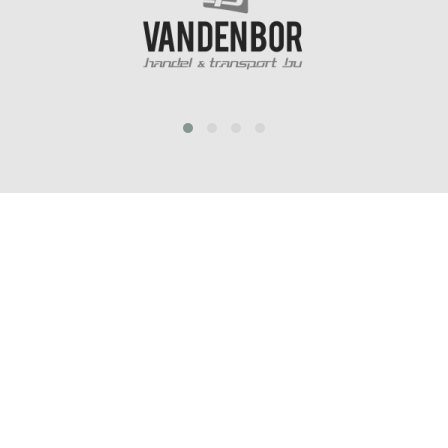
prev
next