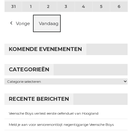
31
31 augustus 2026
1
1 september 2026
2
2 september 2026
3
3 september 2026
4
4 september 2026
5
5 september
6
6 se
Vorige
Vandaag
KOMENDE EVENEMENTEN
CATEGORIEËN
Categorieën
RECENTE BERICHTEN
Veensche Boys verliest eerste oefenduel van Hoogland
Meld je aan voor seniorenontbijt negentigjarige Veensche Boys