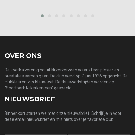
prev
next
OVER ONS
De voetbalvereniging uit Nijkerkerveen waar sfeer, plezier en
prestaties samen gaan. De club werd op 7 juni 1936 opgericht. De
clubkleuren zijn blauw-wit. De thuiswedstrijden worden op
“Sportpark Nijkerkerveen” gespeeld.
NIEUWSBRIEF
Binnenkort starten we met onze nieuwsbrief. Schrijf je in voor
deze email nieuwsbrief en mis niets over je favoriete club.