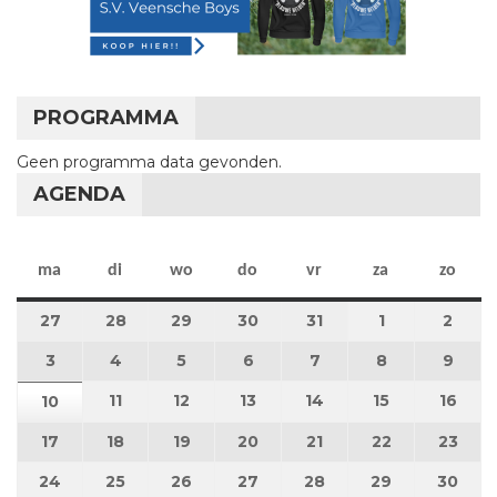
PROGRAMMA
Geen programma data gevonden.
AGENDA
maandag
dinsdag
woensdag
donderdag
vrijdag
zaterdag
zon
ma
di
wo
do
vr
za
zo
27
27 juli 2026
28
28 juli 2026
29
29 juli 2026
30
30 juli 2026
31
31 juli 2026
1
1 augustus 2
2
2 au
3
3 augustus 2026
4
4 augustus 2026
5
5 augustus 2026
6
6 augustus 2026
7
7 augustus 2026
8
8 augustus 
9
9 au
11
11 augustus 2026
12
12 augustus 2026
13
13 augustus 2026
14
14 augustus 2026
15
15 augustus
16
16 a
10
10 augustus 2026
17
17 augustus 2026
18
18 augustus 2026
19
19 augustus 2026
20
20 augustus 2026
21
21 augustus 2026
22
22 augustus
23
23 a
24
24 augustus 2026
25
25 augustus 2026
26
26 augustus 2026
27
27 augustus 2026
28
28 augustus 2026
29
29 augustus
30
30 a