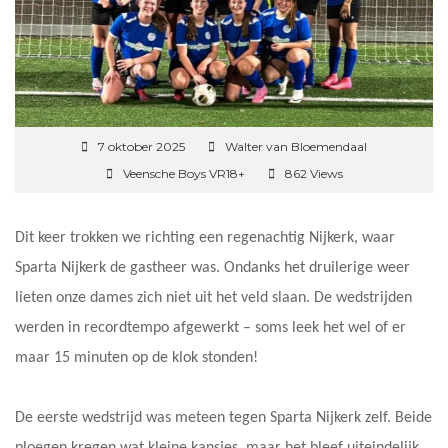
7 oktober 2025
Walter van Bloemendaal
Veensche Boys VR18+
862 Views
Dit keer trokken we richting een regenachtig Nijkerk, waar
Sparta Nijkerk de gastheer was. Ondanks het druilerige weer
lieten onze dames zich niet uit het veld slaan. De wedstrijden
werden in recordtempo afgewerkt – soms leek het wel of er
maar 15 minuten op de klok stonden!
De eerste wedstrijd was meteen tegen Sparta Nijkerk zelf. Beide
ploegen kregen wat kleine kansjes, maar het bleef uiteindelijk