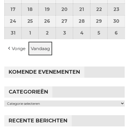
17
17 augustus 2026
18
18 augustus 2026
19
19 augustus 2026
20
20 augustus 2026
21
21 augustus 2026
22
22 august
23
23 
24
24 augustus 2026
25
25 augustus 2026
26
26 augustus 2026
27
27 augustus 2026
28
28 augustus 2026
29
29 august
30
30 
31
31 augustus 2026
1
1 september 2026
2
2 september 2026
3
3 september 2026
4
4 september 202
5
5 septembe
6
6 s
Vorige
Vandaag
KOMENDE EVENEMENTEN
CATEGORIEËN
Categorieën
RECENTE BERICHTEN