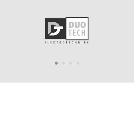
prev
next