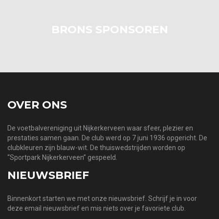
BRONS SPONSOREN
OVER ONS
De voetbalvereniging uit Nijkerkerveen waar sfeer, plezier en
prestaties samen gaan. De club werd op 7 juni 1936 opgericht. De
clubkleuren zijn blauw-wit. De thuiswedstrijden worden op
“Sportpark Nijkerkerveen” gespeeld.
NIEUWSBRIEF
Binnenkort starten we met onze nieuwsbrief. Schrijf je in voor
deze email nieuwsbrief en mis niets over je favoriete club.