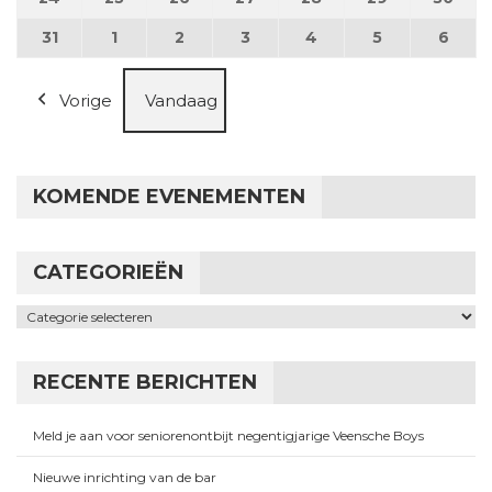
31
31 augustus 2026
1
1 september 2026
2
2 september 2026
3
3 september 2026
4
4 september 2026
5
5 september
6
6 se
Vorige
Vandaag
KOMENDE EVENEMENTEN
CATEGORIEËN
Categorieën
RECENTE BERICHTEN
Meld je aan voor seniorenontbijt negentigjarige Veensche Boys
Nieuwe inrichting van de bar