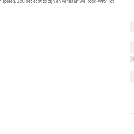
r spelen. Zou het echt zo zijn en verslaan we Rood-Wit? Tot
C