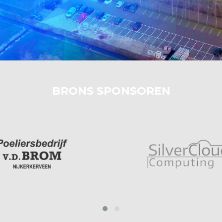
BRONS SPONSOREN
prev
next