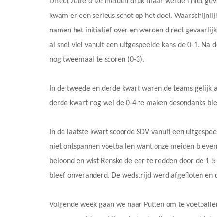
Direct zette onze meiden druk maar werden niet gev
kwam er een serieus schot op het doel. Waarschijnlij
namen het initiatief over en werden direct gevaarli
al snel viel vanuit een uitgespeelde kans de 0-1. Na d
nog tweemaal te scoren (0-3).
In de tweede en derde kwart waren de teams gelijk 
derde kwart nog wel de 0-4 te maken desondanks blev
In de laatste kwart scoorde SDV vanuit een uitgespe
niet ontspannen voetballen want onze meiden bleven
beloond en wist Renske de eer te redden door de 1-5
bleef onveranderd. De wedstrijd werd afgefloten en d
Volgende week gaan we naar Putten om te voetballe