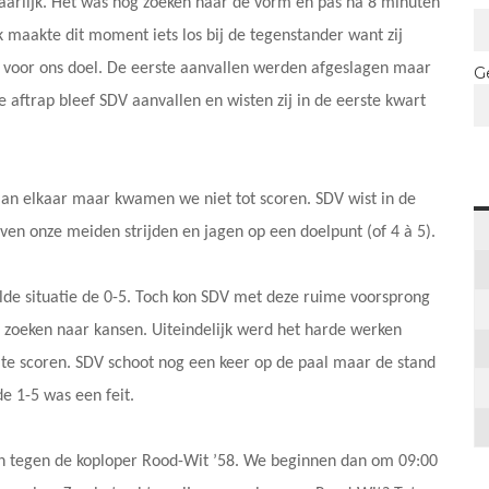
aarlijk. Het was nog zoeken naar de vorm en pas na 8 minuten
k maakte dit moment iets los bij de tegenstander want zij
jk voor ons doel. De eerste aanvallen werden afgeslagen maar
G
e aftrap bleef SDV aanvallen en wisten zij in de eerste kwart
aan elkaar maar kwamen we niet tot scoren. SDV wist in de
en onze meiden strijden en jagen op een doelpunt (of 4 à 5).
elde situatie de 0-5. Toch kon SDV met deze ruime voorsprong
 zoeken naar kansen. Uiteindelijk werd het harde werken
 te scoren. SDV schoot nog een keer op de paal maar de stand
e 1-5 was een feit.
n tegen de koploper Rood-Wit ’58. We beginnen dan om 09:00