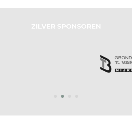
ZILVER SPONSOREN
prev
next