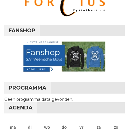
FANSHOP
PROGRAMMA
Geen programma data gevonden.
AGENDA
maandag
dinsdag
woensdag
donderdag
vrijdag
zaterdag
zon
ma
di
wo
do
vr
za
zo