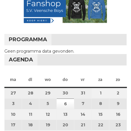
PROGRAMMA
Geen programma data gevonden.
AGENDA
maandag
dinsdag
woensdag
donderdag
vrijdag
zaterdag
zon
ma
di
wo
do
vr
za
zo
27
27 juli 2026
28
28 juli 2026
29
29 juli 2026
30
30 juli 2026
31
31 juli 2026
1
1 augustus 2
2
2 au
3
3 augustus 2026
4
4 augustus 2026
5
5 augustus 2026
7
7 augustus 2026
8
8 augustus 
9
9 au
6
6 augustus 2026
10
10 augustus 2026
11
11 augustus 2026
12
12 augustus 2026
13
13 augustus 2026
14
14 augustus 2026
15
15 augustus
16
16 a
17
17 augustus 2026
18
18 augustus 2026
19
19 augustus 2026
20
20 augustus 2026
21
21 augustus 2026
22
22 augustus
23
23 a