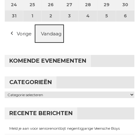
24
24 augustus 2026
25
25 augustus 2026
26
26 augustus 2026
27
27 augustus 2026
28
28 augustus 2026
29
29 augustus
30
30 a
31
31 augustus 2026
1
1 september 2026
2
2 september 2026
3
3 september 2026
4
4 september 2026
5
5 september
6
6 se
Vorige
Vandaag
KOMENDE EVENEMENTEN
CATEGORIEËN
Categorieën
RECENTE BERICHTEN
Meld je aan voor seniorenontbijt negentigjarige Veensche Boys