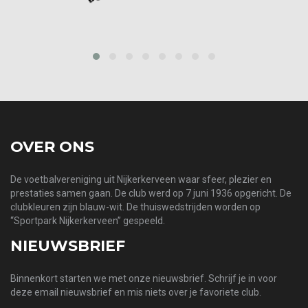
‹
›
OVER ONS
De voetbalvereniging uit Nijkerkerveen waar sfeer, plezier en
prestaties samen gaan. De club werd op 7 juni 1936 opgericht. De
clubkleuren zijn blauw-wit. De thuiswedstrijden worden op
“Sportpark Nijkerkerveen” gespeeld.
NIEUWSBRIEF
Binnenkort starten we met onze nieuwsbrief. Schrijf je in voor
deze email nieuwsbrief en mis niets over je favoriete club.