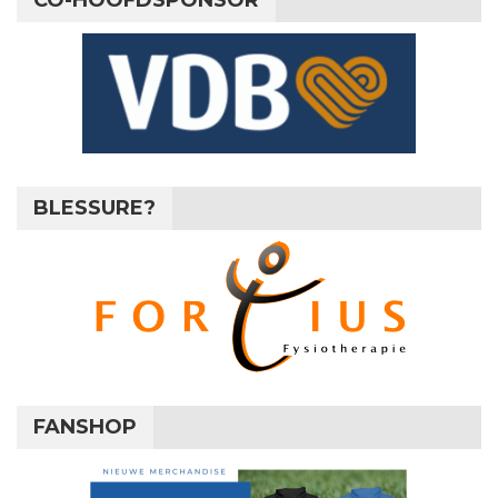
CO-HOOFDSPONSOR
BLESSURE?
FANSHOP