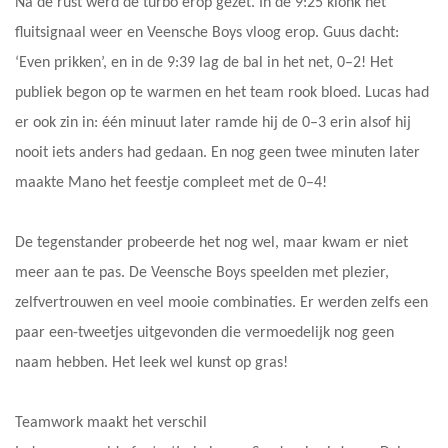
Na de rust werd de turbo erop gezet. In de 9:25 klonk het
fluitsignaal weer en Veensche Boys vloog erop. Guus dacht:
‘Even prikken’, en in de 9:39 lag de bal in het net, 0–2! Het
publiek begon op te warmen en het team rook bloed. Lucas had
er ook zin in: één minuut later ramde hij de 0–3 erin alsof hij
nooit iets anders had gedaan. En nog geen twee minuten later
maakte Mano het feestje compleet met de 0–4!
De tegenstander probeerde het nog wel, maar kwam er niet
meer aan te pas. De Veensche Boys speelden met plezier,
zelfvertrouwen en veel mooie combinaties. Er werden zelfs een
paar een-tweetjes uitgevonden die vermoedelijk nog geen
naam hebben. Het leek wel kunst op gras!
Teamwork maakt het verschil