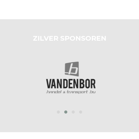
ZILVER SPONSOREN
prev
next