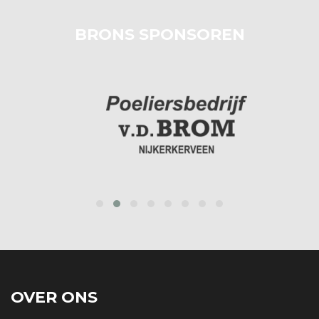
BRONS SPONSOREN
prev
next
OVER ONS