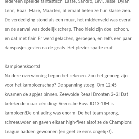
Iedereen speelde fantastisch. Lasse, Sandro, Levi, Jesse, Dylan,
Lenn, Boaz, Mare, Maarten, allemaal lieten ze hun klasse zien.
De verdediging stond als een muur, het middenveld was overal
en de aanval was dodelijk scherp. Theo hield zijn doel schoon,
en dat met flair. Er werd gelachen, geroepen, en zelfs een paar
danspasjes gezien na de goals. Het plezier spatte eraf.
Kampioenskoorts!
Na deze overwinning begon het rekenen. Zou het genoeg zijn
voor het kampioenschap? De spanning steeg. Om 12:45
kwamen de appjes binnen: Zeewolde Reaal Dronten 3–3! Dat
betekende maar één ding: Veensche Boys JO13-1JM is
kampioen!De ontlading was enorm. De het team sprong,
schreeuwden en gaven elkaar high-fives alsof ze de Champions
League hadden gewonnen (en geef ze eens ongelijk!).