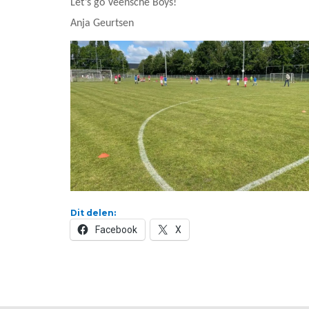
Let’s go Veensche Boys!
Anja Geurtsen
Dit delen:
Facebook
X