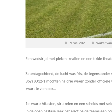
19 mei 2025
Walter va
Een wedstrijd met pieken, knallen en een tikkie theat
Zaterdagochtend, de lucht was fris, de tegenstander
Boys JO12-1 mochten na drie weken zonder officiële w
kwart te zien ook…
1e kwart: Aftasten, struikelen en een scheids met sel
In de openingsfase leek het alsof beide teams een pot