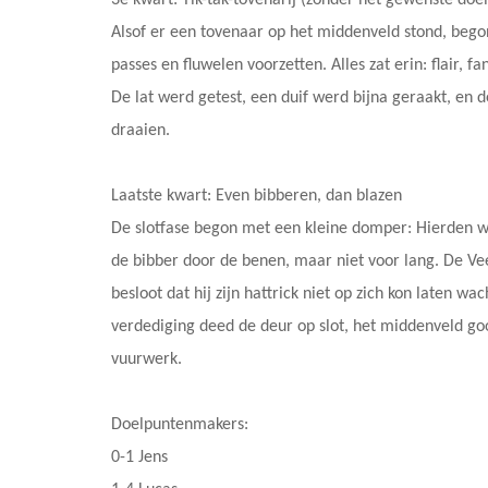
3e kwart: Tik-tak-tovenarij (zonder het gewenste doe
Alsof er een tovenaar op het middenveld stond, bego
passes en fluwelen voorzetten. Alles zat erin: flair, 
De lat werd getest, een duif werd bijna geraakt, e
draaien.
Laatste kwart: Even bibberen, dan blazen
De slotfase begon met een kleine domper: Hierden wis
de bibber door de benen, maar niet voor lang. De V
besloot dat hij zijn hattrick niet op zich kon laten w
verdediging deed de deur op slot, het middenveld go
vuurwerk.
Doelpuntenmakers:
0-1 Jens