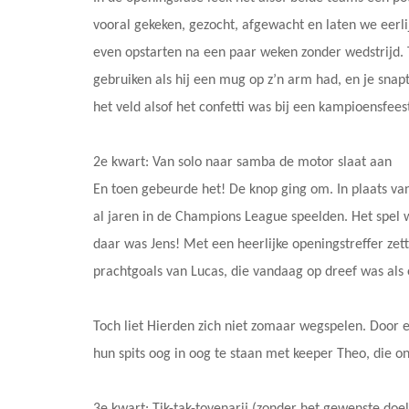
vooral gekeken, gezocht, afgewacht en laten we eerlij
even opstarten na een paar weken zonder wedstrijd. Tel
gebruiken als hij een mug op z’n arm had, en je sna
het veld alsof het confetti was bij een kampioensfees
2e kwart: Van solo naar samba de motor slaat aan
En toen gebeurde het! De knop ging om. In plaats van 
al jaren in de Champions League speelden. Het spel
daar was Jens! Met een heerlijke openingstreffer zet
prachtgoals van Lucas, die vandaag op dreef was als e
Toch liet Hierden zich niet zomaar wegspelen. Door
hun spits oog in oog te staan met keeper Theo, die o