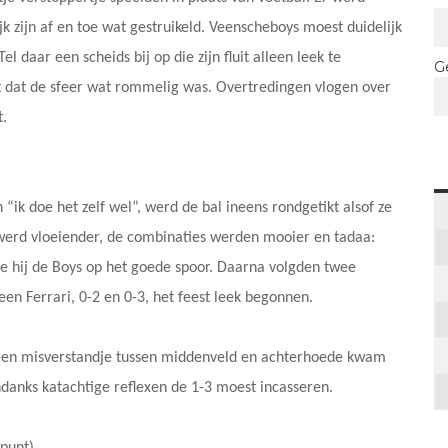
k zijn af en toe wat gestruikeld. Veenscheboys moest duidelijk
 daar een scheids bij op die zijn fluit alleen leek te
G
pt dat de sfeer wat rommelig was. Overtredingen vlogen over
t.
“ik doe het zelf wel”, werd de bal ineens rondgetikt alsof ze
 werd vloeiender, de combinaties werden mooier en tadaa:
te hij de Boys op het goede spoor. Daarna volgden twee
en Ferrari, 0-2 en 0-3, het feest leek begonnen.
 een misverstandje tussen middenveld en achterhoede kwam
ndanks katachtige reflexen de 1-3 moest incasseren.