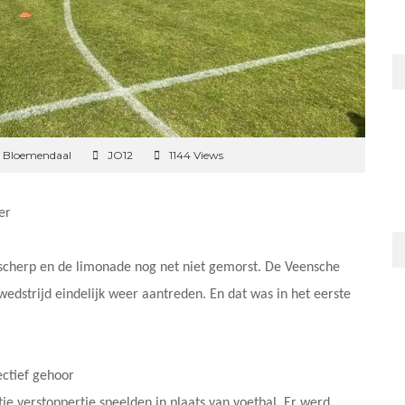
n Bloemendaal
JO12
1144 Views
er
 scherp en de limonade nog net niet gemorst. De Veensche
edstrijd eindelijk weer aantreden. En dat was in het eerste
ectief gehoor
je verstoppertje speelden in plaats van voetbal. Er werd