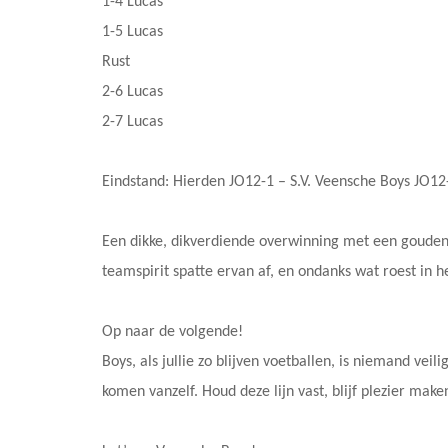
1-4 Lucas
1-5 Lucas
Rust
2-6 Lucas
2-7 Lucas
Eindstand: Hierden JO12-1 – S.V. Veensche Boys JO12
Een dikke, dikverdiende overwinning met een gouden 
teamspirit spatte ervan af, en ondanks wat roest in h
Op naar de volgende!
Boys, als jullie zo blijven voetballen, is niemand vei
komen vanzelf. Houd deze lijn vast, blijf plezier ma