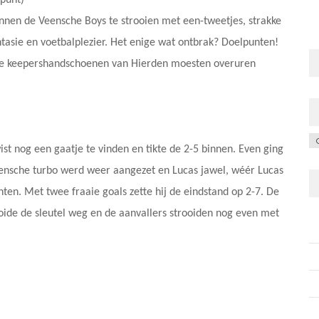
lpunt)
nnen de Veensche Boys te strooien met een-tweetjes, strakke
fantasie en voetbalplezier. Het enige wat ontbrak? Doelpunten!
n de keepershandschoenen van Hierden moesten overuren
C
t nog een gaatje te vinden en tikte de 2-5 binnen. Even ging
eensche turbo werd weer aangezet en Lucas jawel, wéér Lucas
achten. Met twee fraaie goals zette hij de eindstand op 2-7. De
oide de sleutel weg en de aanvallers strooiden nog even met