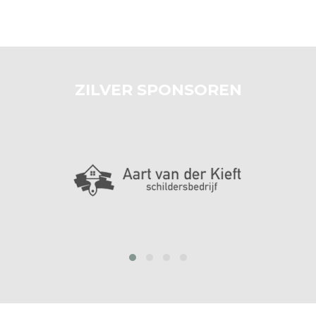
ZILVER SPONSOREN
prev
next