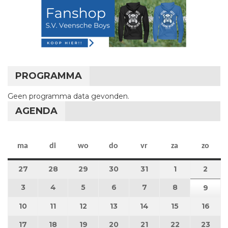
PROGRAMMA
Geen programma data gevonden.
AGENDA
maandag
dinsdag
woensdag
donderdag
vrijdag
zaterdag
zon
ma
di
wo
do
vr
za
zo
27
27 juli 2026
28
28 juli 2026
29
29 juli 2026
30
30 juli 2026
31
31 juli 2026
1
1 augustus 2
2
2 au
3
3 augustus 2026
4
4 augustus 2026
5
5 augustus 2026
6
6 augustus 2026
7
7 augustus 2026
8
8 augustus 
9
9 au
10
10 augustus 2026
11
11 augustus 2026
12
12 augustus 2026
13
13 augustus 2026
14
14 augustus 2026
15
15 augustus
16
16 a
17
17 augustus 2026
18
18 augustus 2026
19
19 augustus 2026
20
20 augustus 2026
21
21 augustus 2026
22
22 augustus
23
23 a