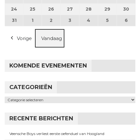
24
24 augustus 2026
25
25 augustus 2026
26
26 augustus 2026
27
27 augustus 2026
28
28 augustus 2026
29
29 augustus
30
30 a
31
31 augustus 2026
1
1 september 2026
2
2 september 2026
3
3 september 2026
4
4 september 2026
5
5 september
6
6 se
Vorige
Vandaag
KOMENDE EVENEMENTEN
CATEGORIEËN
Categorieën
RECENTE BERICHTEN
Veensche Boys verliest eerste oefenduel van Hoogland