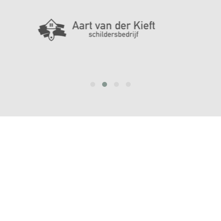
prev
next