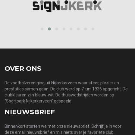
prev
next
OVER ONS
De voetbalvereniging uit Nijkerkerveen waar sfeer, plezier en
prestaties samen gaan. De club werd op 7 juni 1936 opgericht. De
clubkleuren zijn blauw-wit. De thuiswedstrijden worden op
“Sportpark Nijkerkerveen” gespeeld.
NIEUWSBRIEF
Binnenkort starten we met onze nieuwsbrief. Schrijf je in voor
deze email nieuwsbrief en mis niets over je favoriete club.