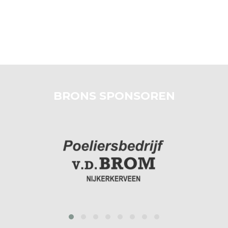
BRONS SPONSOREN
prev
next