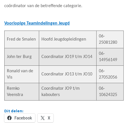
coördinator van de betreffende categorie.
Voorlopige Teamindelingen Jeugd
06-
Fred de Smalen
Hoofd Jeugdopleidingen
25081280
06-
John ter Burg
Coordinator JO19 t/m JO14
14956149
Ronald van de
06-
Coordinator JO13 t/m JO10
Vis
27052056
Remko
Coordinator JO9 t/m
06-
Veenstra
kabouters
10624325
Dit delen:
Facebook
X