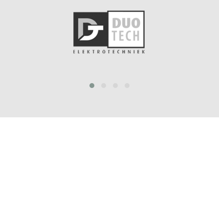
prev
next