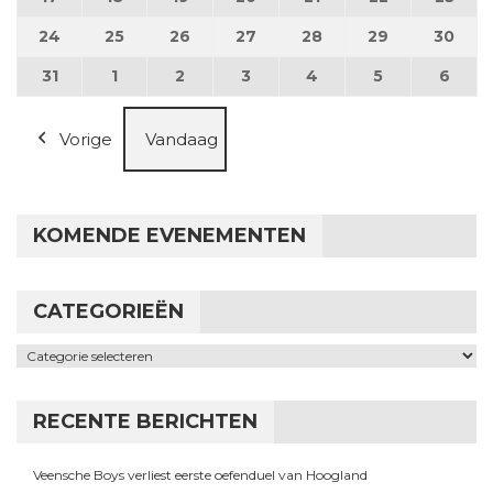
24
24 augustus 2026
25
25 augustus 2026
26
26 augustus 2026
27
27 augustus 2026
28
28 augustus 2026
29
29 augustus
30
30 a
31
31 augustus 2026
1
1 september 2026
2
2 september 2026
3
3 september 2026
4
4 september 2026
5
5 september
6
6 se
Vorige
Vandaag
KOMENDE EVENEMENTEN
CATEGORIEËN
Categorieën
RECENTE BERICHTEN
Veensche Boys verliest eerste oefenduel van Hoogland