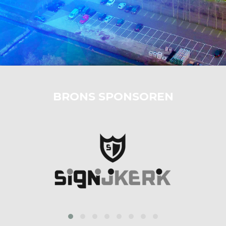
BRONS SPONSOREN
prev
next