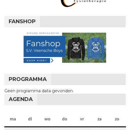
FANSHOP
PROGRAMMA
Geen programma data gevonden.
AGENDA
maandag
dinsdag
woensdag
donderdag
vrijdag
zaterdag
zon
ma
di
wo
do
vr
za
zo