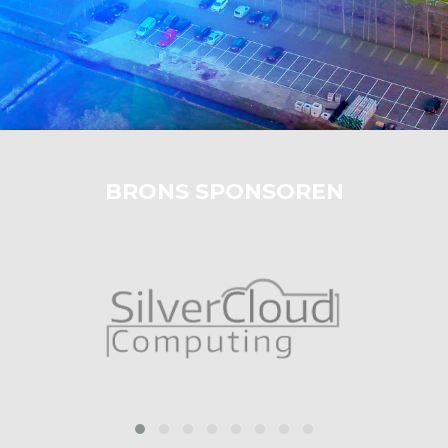
BRONS SPONSOREN
prev
next