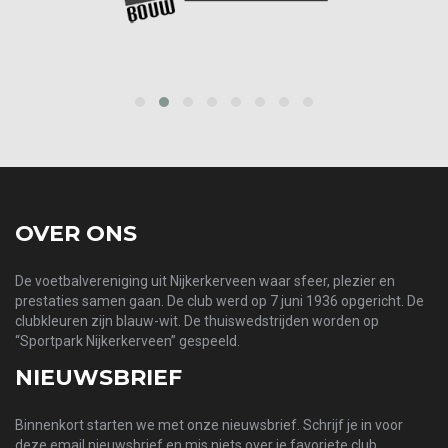
‹
›
OVER ONS
De voetbalvereniging uit Nijkerkerveen waar sfeer, plezier en
prestaties samen gaan. De club werd op 7 juni 1936 opgericht. De
clubkleuren zijn blauw-wit. De thuiswedstrijden worden op
“Sportpark Nijkerkerveen” gespeeld.
NIEUWSBRIEF
Binnenkort starten we met onze nieuwsbrief. Schrijf je in voor
deze email nieuwsbrief en mis niets over je favoriete club.