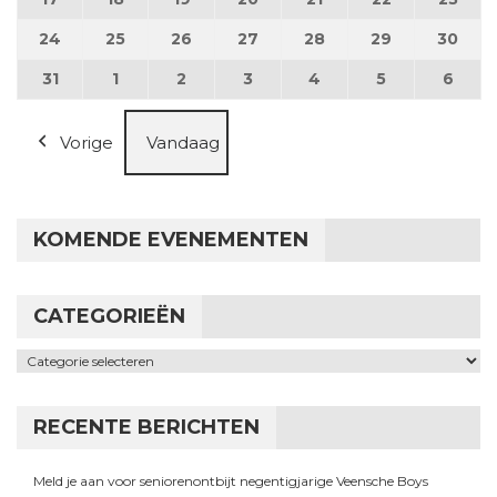
24
24 augustus 2026
25
25 augustus 2026
26
26 augustus 2026
27
27 augustus 2026
28
28 augustus 2026
29
29 augustus
30
30 a
31
31 augustus 2026
1
1 september 2026
2
2 september 2026
3
3 september 2026
4
4 september 2026
5
5 september
6
6 se
Vorige
Vandaag
KOMENDE EVENEMENTEN
CATEGORIEËN
Categorieën
RECENTE BERICHTEN
Meld je aan voor seniorenontbijt negentigjarige Veensche Boys