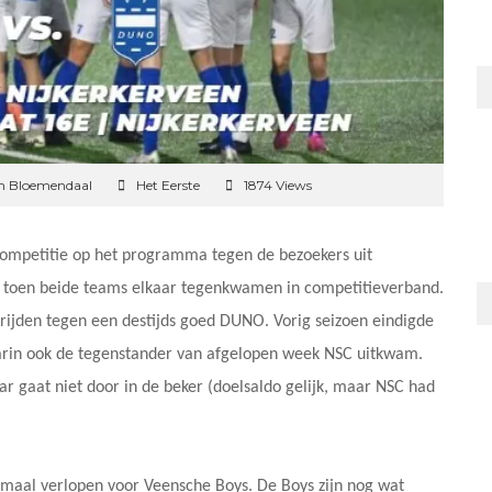
n Bloemendaal
Het Eerste
1874 Views
competitie op het programma tegen de bezoekers uit
 toen beide teams elkaar tegenkwamen in competitieverband.
trijden tegen een destijds goed DUNO. Vorig seizoen eindigde
arin ook de tegenstander van afgelopen week NSC uitkwam.
 gaat niet door in de beker (doelsaldo gelijk, maar NSC had
timaal verlopen voor Veensche Boys. De Boys zijn nog wat