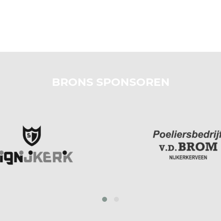
BRONS SPONSOREN
prev
next