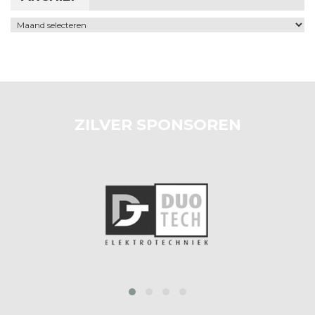
Archief
ZILVER SPONSOREN
prev
next