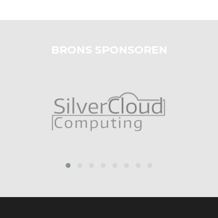
BRONS SPONSOREN
prev
next