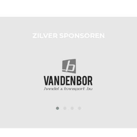
ZILVER SPONSOREN
‹
›