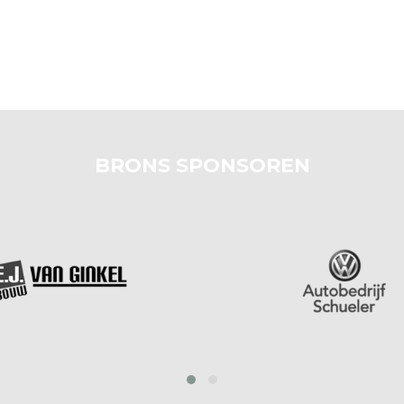
BRONS SPONSOREN
prev
next