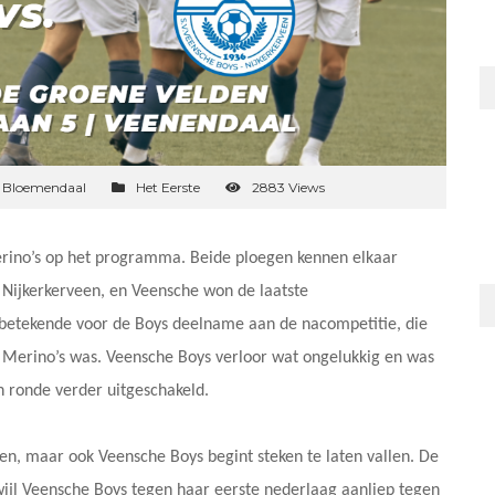
n Bloemendaal
Het Eerste
2883 Views
erino’s op het programma. Beide ploegen kennen elkaar
 Nijkerkerveen, en Veensche won de laatste
 betekende voor de Boys deelname aan de nacompetitie, die
 Merino’s was. Veensche Boys verloor wat ongelukkig en was
n ronde verder uitgeschakeld.
kken, maar ook Veensche Boys begint steken te laten vallen. De
ijl Veensche Boys tegen haar eerste nederlaag aanliep tegen