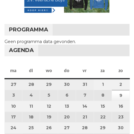
PROGRAMMA
Geen programma data gevonden.
AGENDA
maandag
dinsdag
woensdag
donderdag
vrijdag
zaterdag
zon
ma
di
wo
do
vr
za
zo
27
27 juli 2026
28
28 juli 2026
29
29 juli 2026
30
30 juli 2026
31
31 juli 2026
1
1 augustus 2
2
2 au
3
3 augustus 2026
4
4 augustus 2026
5
5 augustus 2026
6
6 augustus 2026
7
7 augustus 2026
8
8 augustus 
9
9 au
10
10 augustus 2026
11
11 augustus 2026
12
12 augustus 2026
13
13 augustus 2026
14
14 augustus 2026
15
15 augustus
16
16 a
17
17 augustus 2026
18
18 augustus 2026
19
19 augustus 2026
20
20 augustus 2026
21
21 augustus 2026
22
22 augustus
23
23 a
24
24 augustus 2026
25
25 augustus 2026
26
26 augustus 2026
27
27 augustus 2026
28
28 augustus 2026
29
29 augustus
30
30 a