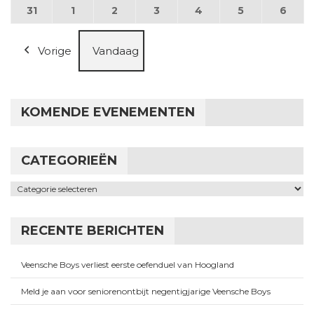
31
31 augustus 2026
1
1 september 2026
2
2 september 2026
3
3 september 2026
4
4 september 2026
5
5 september
6
6 se
Vorige
Vandaag
KOMENDE EVENEMENTEN
CATEGORIEËN
Categorieën
RECENTE BERICHTEN
Veensche Boys verliest eerste oefenduel van Hoogland
Meld je aan voor seniorenontbijt negentigjarige Veensche Boys