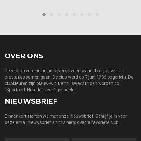
prev
next
OVER ONS
De voetbalvereniging uit Nijkerkerveen waar sfeer, plezier en
prestaties samen gaan. De club werd op 7 juni 1936 opgericht. De
clubkleuren zijn blauw-wit. De thuiswedstrijden worden op
“Sportpark Nijkerkerveen” gespeeld.
NIEUWSBRIEF
Binnenkort starten we met onze nieuwsbrief. Schrijf je in voor
deze email nieuwsbrief en mis niets over je favoriete club.