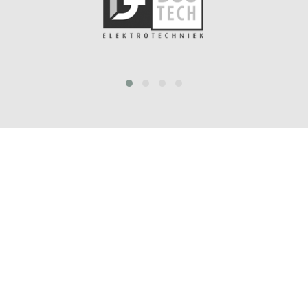
prev
next