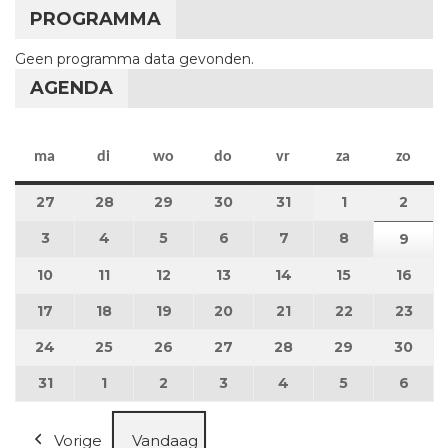
PROGRAMMA
Geen programma data gevonden.
AGENDA
maandag
dinsdag
woensdag
donderdag
vrijdag
zaterdag
zon
ma
di
wo
do
vr
za
zo
27
27 juli 2026
28
28 juli 2026
29
29 juli 2026
30
30 juli 2026
31
31 juli 2026
1
1 augustus 2
2
2 au
3
3 augustus 2026
4
4 augustus 2026
5
5 augustus 2026
6
6 augustus 2026
7
7 augustus 2026
8
8 augustus 
9
9 au
10
10 augustus 2026
11
11 augustus 2026
12
12 augustus 2026
13
13 augustus 2026
14
14 augustus 2026
15
15 augustus
16
16 a
17
17 augustus 2026
18
18 augustus 2026
19
19 augustus 2026
20
20 augustus 2026
21
21 augustus 2026
22
22 augustus
23
23 a
24
24 augustus 2026
25
25 augustus 2026
26
26 augustus 2026
27
27 augustus 2026
28
28 augustus 2026
29
29 augustus
30
30 a
31
31 augustus 2026
1
1 september 2026
2
2 september 2026
3
3 september 2026
4
4 september 2026
5
5 september
6
6 se
Vorige
Vandaag