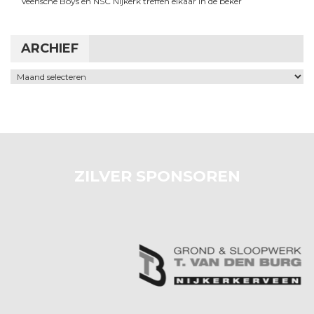
Veensche Boys en NSC Nijkerk treffen elkaar in de beker
ARCHIEF
Archief
ZILVER SPONSOREN