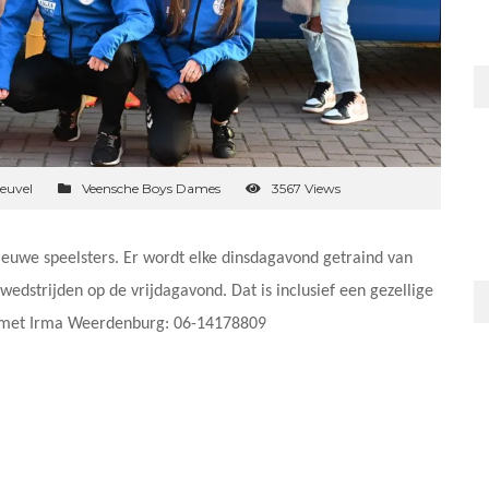
euvel
Veensche Boys Dames
3567 Views
euwe speelsters. Er wordt elke dinsdagavond getraind van
wedstrijden op de vrijdagavond. Dat is inclusief een gezellige
p met Irma Weerdenburg: 06-14178809