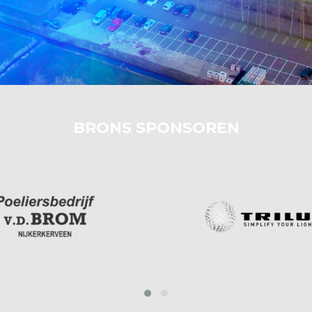
BRONS SPONSOREN
‹
›