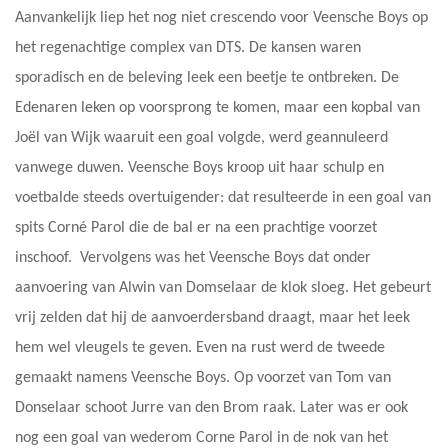
Aanvankelijk liep het nog niet crescendo voor Veensche Boys op
het regenachtige complex van DTS. De kansen waren
sporadisch en de beleving leek een beetje te ontbreken. De
Edenaren leken op voorsprong te komen, maar een kopbal van
Joël van Wijk waaruit een goal volgde, werd geannuleerd
vanwege duwen. Veensche Boys kroop uit haar schulp en
voetbalde steeds overtuigender: dat resulteerde in een goal van
spits Corné Parol die de bal er na een prachtige voorzet
inschoof. Vervolgens was het Veensche Boys dat onder
aanvoering van Alwin van Domselaar de klok sloeg. Het gebeurt
vrij zelden dat hij de aanvoerdersband draagt, maar het leek
hem wel vleugels te geven. Even na rust werd de tweede
gemaakt namens Veensche Boys. Op voorzet van Tom van
Donselaar schoot Jurre van den Brom raak. Later was er ook
nog een goal van wederom Corne Parol in de nok van het