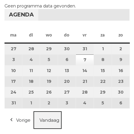
Geen programma data gevonden.
AGENDA
maandag
dinsdag
woensdag
donderdag
vrijdag
zaterdag
zon
ma
di
wo
do
vr
za
zo
27
27 juli 2026
28
28 juli 2026
29
29 juli 2026
30
30 juli 2026
31
31 juli 2026
1
1 augustus 2
2
2 au
3
3 augustus 2026
4
4 augustus 2026
5
5 augustus 2026
6
6 augustus 2026
8
8 augustus 
9
9 au
7
7 augustus 2026
10
10 augustus 2026
11
11 augustus 2026
12
12 augustus 2026
13
13 augustus 2026
14
14 augustus 2026
15
15 augustus
16
16 a
17
17 augustus 2026
18
18 augustus 2026
19
19 augustus 2026
20
20 augustus 2026
21
21 augustus 2026
22
22 augustus
23
23 a
24
24 augustus 2026
25
25 augustus 2026
26
26 augustus 2026
27
27 augustus 2026
28
28 augustus 2026
29
29 augustus
30
30 a
31
31 augustus 2026
1
1 september 2026
2
2 september 2026
3
3 september 2026
4
4 september 2026
5
5 september
6
6 se
Vorige
Vandaag