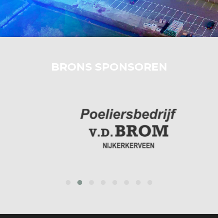
BRONS SPONSOREN
prev
next