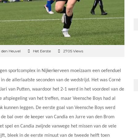
 den Heuvel
Het Eerste
2705 Views
igen sportcomplex in Nijkerkerveen moeizaam een oefenduel
n de allerlaatste seconden van de wedstrijd. Het was Corné
n Jari van Putten, waardoor het 2-1 werd in het voordeel van de
le afspiegeling van het treffen, maar Veensche Boys had al
ank kunnen leggen. De eerste goal van Veensche Boys werd
 de bal over de keeper van Candia en Jurre van den Brom
t spel en Candia zwijnde vanwege het missen van de vele
jft, bleek in de eerste minuut van de tweede helft toen