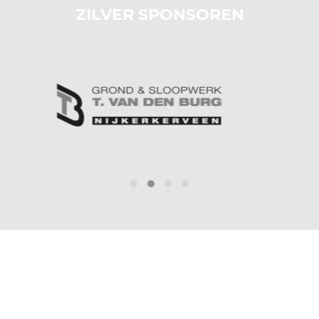
ZILVER SPONSOREN
prev
next