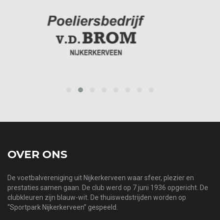
prev
next
OVER ONS
De voetbalvereniging uit Nijkerkerveen waar sfeer, plezier en
prestaties samen gaan. De club werd op 7 juni 1936 opgericht. De
clubkleuren zijn blauw-wit. De thuiswedstrijden worden op
“Sportpark Nijkerkerveen” gespeeld.