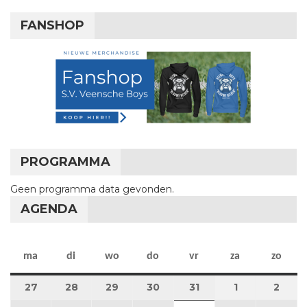
FANSHOP
PROGRAMMA
Geen programma data gevonden.
AGENDA
maandag
dinsdag
woensdag
donderdag
vrijdag
zaterdag
zon
ma
di
wo
do
vr
za
zo
27
27 juli 2026
28
28 juli 2026
29
29 juli 2026
30
30 juli 2026
31
31 juli 2026
1
1 augustus 2
2
2 au