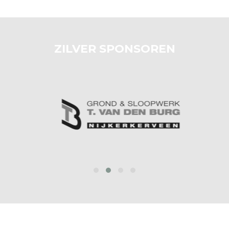
ZILVER SPONSOREN
prev
next