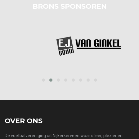
BRONS SPONSOREN
prev
next
OVER ONS
De voetbalvereniging uit Nijkerkerveen waar sfeer, plezier en