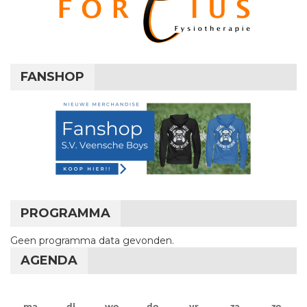
FANSHOP
PROGRAMMA
Geen programma data gevonden.
AGENDA
maandag
dinsdag
woensdag
donderdag
vrijdag
zaterdag
zon