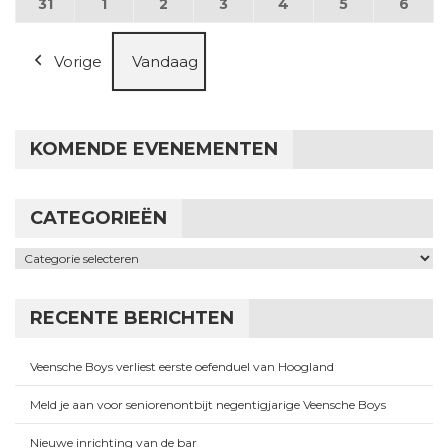
31
31 augustus 2026
1
1 september 2026
2
2 september 2026
3
3 september 2026
4
4 september 2026
5
5 september
6
6 se
Vorige
Vandaag
KOMENDE EVENEMENTEN
CATEGORIEËN
Categorieën
RECENTE BERICHTEN
Veensche Boys verliest eerste oefenduel van Hoogland
Meld je aan voor seniorenontbijt negentigjarige Veensche Boys
Nieuwe inrichting van de bar