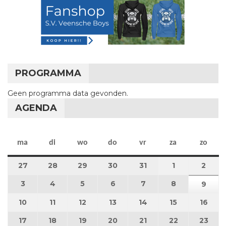
PROGRAMMA
Geen programma data gevonden.
AGENDA
maandag
dinsdag
woensdag
donderdag
vrijdag
zaterdag
zon
ma
di
wo
do
vr
za
zo
27
27 juli 2026
28
28 juli 2026
29
29 juli 2026
30
30 juli 2026
31
31 juli 2026
1
1 augustus 2
2
2 au
3
3 augustus 2026
4
4 augustus 2026
5
5 augustus 2026
6
6 augustus 2026
7
7 augustus 2026
8
8 augustus 
9
9 au
10
10 augustus 2026
11
11 augustus 2026
12
12 augustus 2026
13
13 augustus 2026
14
14 augustus 2026
15
15 augustus
16
16 a
17
17 augustus 2026
18
18 augustus 2026
19
19 augustus 2026
20
20 augustus 2026
21
21 augustus 2026
22
22 augustus
23
23 a