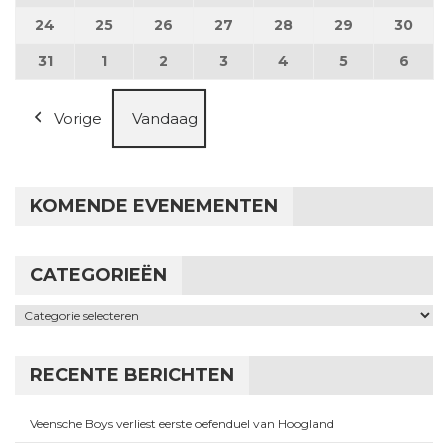
24
24 augustus 2026
25
25 augustus 2026
26
26 augustus 2026
27
27 augustus 2026
28
28 augustus 2026
29
29 augustus
30
30 a
31
31 augustus 2026
1
1 september 2026
2
2 september 2026
3
3 september 2026
4
4 september 2026
5
5 september
6
6 se
Vorige
Vandaag
KOMENDE EVENEMENTEN
CATEGORIEËN
Categorieën
RECENTE BERICHTEN
Veensche Boys verliest eerste oefenduel van Hoogland