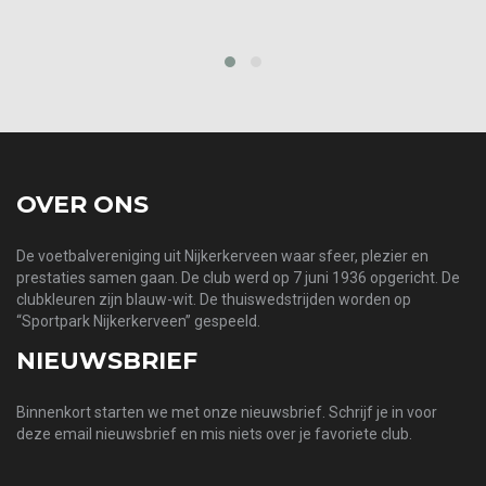
‹
›
OVER ONS
De voetbalvereniging uit Nijkerkerveen waar sfeer, plezier en
prestaties samen gaan. De club werd op 7 juni 1936 opgericht. De
clubkleuren zijn blauw-wit. De thuiswedstrijden worden op
“Sportpark Nijkerkerveen” gespeeld.
NIEUWSBRIEF
Binnenkort starten we met onze nieuwsbrief. Schrijf je in voor
deze email nieuwsbrief en mis niets over je favoriete club.