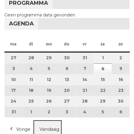
PROGRAMMA
Geen programma data gevonden.
AGENDA
maandag
dinsdag
woensdag
donderdag
vrijdag
zaterdag
zon
ma
di
wo
do
vr
za
zo
27
27 juli 2026
28
28 juli 2026
29
29 juli 2026
30
30 juli 2026
31
31 juli 2026
1
1 augustus 2
2
2 au
3
3 augustus 2026
4
4 augustus 2026
5
5 augustus 2026
6
6 augustus 2026
7
7 augustus 2026
9
9 au
8
8 augustus 
10
10 augustus 2026
11
11 augustus 2026
12
12 augustus 2026
13
13 augustus 2026
14
14 augustus 2026
15
15 augustus
16
16 a
17
17 augustus 2026
18
18 augustus 2026
19
19 augustus 2026
20
20 augustus 2026
21
21 augustus 2026
22
22 augustus
23
23 a
24
24 augustus 2026
25
25 augustus 2026
26
26 augustus 2026
27
27 augustus 2026
28
28 augustus 2026
29
29 augustus
30
30 a
31
31 augustus 2026
1
1 september 2026
2
2 september 2026
3
3 september 2026
4
4 september 2026
5
5 september
6
6 se
Vorige
Vandaag