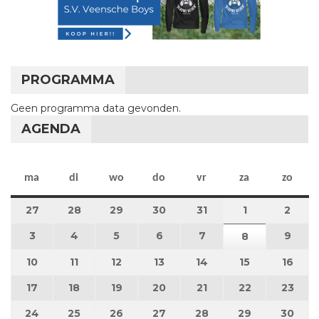
PROGRAMMA
Geen programma data gevonden.
AGENDA
maandag
dinsdag
woensdag
donderdag
vrijdag
zaterdag
zon
ma
di
wo
do
vr
za
zo
27
27 juli 2026
28
28 juli 2026
29
29 juli 2026
30
30 juli 2026
31
31 juli 2026
1
1 augustus 2
2
2 au
3
3 augustus 2026
4
4 augustus 2026
5
5 augustus 2026
6
6 augustus 2026
7
7 augustus 2026
9
9 au
8
8 augustus 
10
10 augustus 2026
11
11 augustus 2026
12
12 augustus 2026
13
13 augustus 2026
14
14 augustus 2026
15
15 augustus
16
16 a
17
17 augustus 2026
18
18 augustus 2026
19
19 augustus 2026
20
20 augustus 2026
21
21 augustus 2026
22
22 augustus
23
23 a
24
24 augustus 2026
25
25 augustus 2026
26
26 augustus 2026
27
27 augustus 2026
28
28 augustus 2026
29
29 augustus
30
30 a