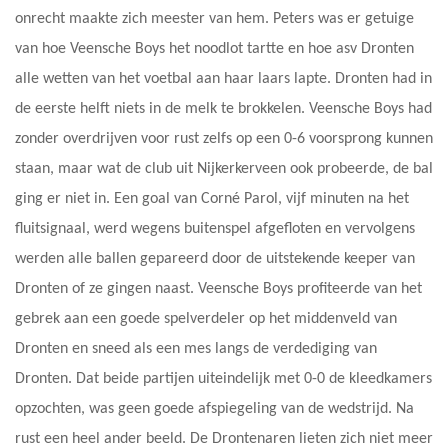
onrecht maakte zich meester van hem. Peters was er getuige
van hoe Veensche Boys het noodlot tartte en hoe asv Dronten
alle wetten van het voetbal aan haar laars lapte. Dronten had in
de eerste helft niets in de melk te brokkelen. Veensche Boys had
zonder overdrijven voor rust zelfs op een 0-6 voorsprong kunnen
staan, maar wat de club uit Nijkerkerveen ook probeerde, de bal
ging er niet in. Een goal van Corné Parol, vijf minuten na het
fluitsignaal, werd wegens buitenspel afgefloten en vervolgens
werden alle ballen gepareerd door de uitstekende keeper van
Dronten of ze gingen naast. Veensche Boys profiteerde van het
gebrek aan een goede spelverdeler op het middenveld van
Dronten en sneed als een mes langs de verdediging van
Dronten. Dat beide partijen uiteindelijk met 0-0 de kleedkamers
opzochten, was geen goede afspiegeling van de wedstrijd. Na
rust een heel ander beeld. De Drontenaren lieten zich niet meer