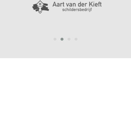
prev
next