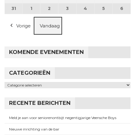
31
31 augustus 2026
1
1 september 2026
2
2 september 2026
3
3 september 2026
4
4 september 2026
5
5 september
6
6 se
Vorige
Vandaag
KOMENDE EVENEMENTEN
CATEGORIEËN
Categorieën
RECENTE BERICHTEN
Meld je aan voor seniorenontbijt negentigjarige Veensche Boys
Nieuwe inrichting van de bar