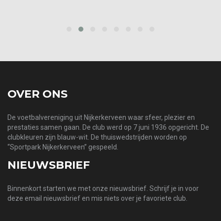
prev
next
OVER ONS
De voetbalvereniging uit Nijkerkerveen waar sfeer, plezier en
prestaties samen gaan. De club werd op 7 juni 1936 opgericht. De
clubkleuren zijn blauw-wit. De thuiswedstrijden worden op
“Sportpark Nijkerkerveen” gespeeld.
NIEUWSBRIEF
Binnenkort starten we met onze nieuwsbrief. Schrijf je in voor
deze email nieuwsbrief en mis niets over je favoriete club.